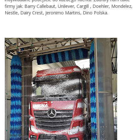
firmy jak: Barry Callebaut, Unilever, Cargill , Doehler, Mondelez,
Nestle, Dairy Crest, Jeronimo Martins, Dino Polska.