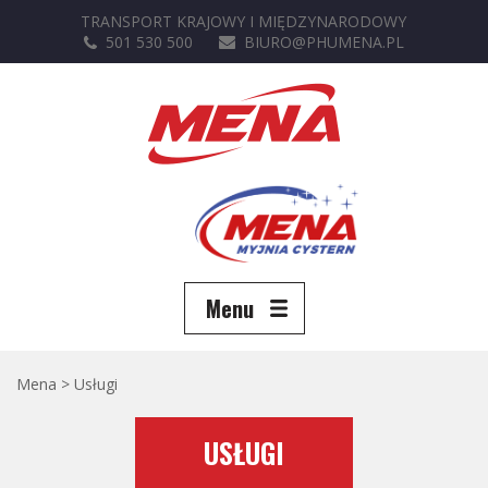
TRANSPORT KRAJOWY I MIĘDZYNARODOWY
501 530 500
BIURO@PHUMENA.PL
Menu
Mena
>
Usługi
USŁUGI